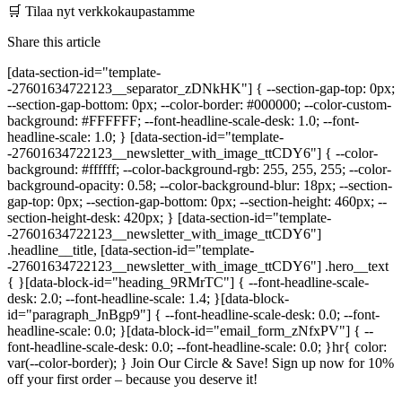
🛒 Tilaa nyt verkkokaupastamme
Share this article
[data-section-id="template-
-27601634722123__separator_zDNkHK"] { --section-gap-top: 0px;
--section-gap-bottom: 0px; --color-border: #000000; --color-custom-
background: #FFFFFF; --font-headline-scale-desk: 1.0; --font-
headline-scale: 1.0; } [data-section-id="template-
-27601634722123__newsletter_with_image_ttCDY6"] { --color-
background: #ffffff; --color-background-rgb: 255, 255, 255; --color-
background-opacity: 0.58; --color-background-blur: 18px; --section-
gap-top: 0px; --section-gap-bottom: 0px; --section-height: 460px; --
section-height-desk: 420px; } [data-section-id="template-
-27601634722123__newsletter_with_image_ttCDY6"]
.headline__title, [data-section-id="template-
-27601634722123__newsletter_with_image_ttCDY6"] .hero__text
{ }[data-block-id="heading_9RMrTC"] { --font-headline-scale-
desk: 2.0; --font-headline-scale: 1.4; }[data-block-
id="paragraph_JnBgp9"] { --font-headline-scale-desk: 0.0; --font-
headline-scale: 0.0; }[data-block-id="email_form_zNfxPV"] { --
font-headline-scale-desk: 0.0; --font-headline-scale: 0.0; }hr{ color:
var(--color-border); } Join Our Circle & Save! Sign up now for 10%
off your first order – because you deserve it!