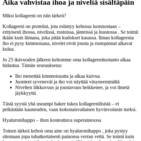
Aika vahvistaa ihoa ja niveliä sisältäpäin
Miksi kollageeni on niin tärkeä?
Kollageeni on proteiini, jota esiintyy kehossa luonnostaan –
erityisesti ihossa, nivelissä, rustoissa, jänteissä ja luustossa . Se toimii
ikään kuin liimana, joka pitää kudokset kasassa. Ilman kollageenia
iho ei pysy kimmoisana, nivelet eivät jousta ja rustopinnat alkavat
kulua.
Jo 25 ikävuoden jälkeen kehomme oma kollageenituotanto alkaa
hidastua. Tämän seurauksena:
Iho menettää kimmoisuutta ja alkaa kuivua
Juonteet syvenevät ja iho voi näyttää väsyneemmältä
Nivelten liikkuvuus ja joustavuus heikkenee, ja voi ilmetä
jäykkyyttä
Tästä syystä yhä useampi hakee tukea kollageenilisistä – ei
pelkästään kauneuden, vaan kokonaisvaltaisen hyvinvoinnin tueksi.
Hyaluronihappo – ihon kosteuttava superainesosa
Toinen tärkeä kehon oma aine on hyaluronihappo , joka pystyy
sitomaan jopa tuhatkertaisesti painonsa verran vettä. Se toimii kuin