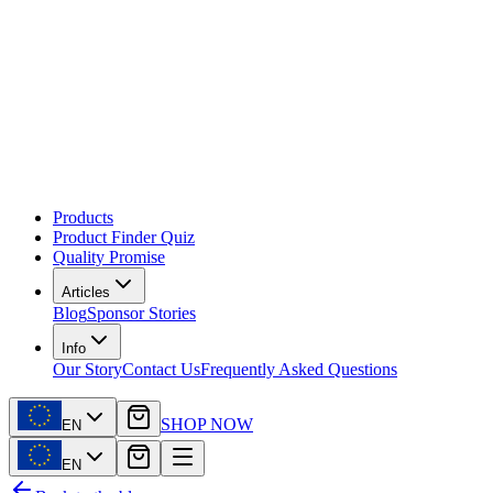
Products
Product Finder Quiz
Quality Promise
Articles
Blog
Sponsor Stories
Info
Our Story
Contact Us
Frequently Asked Questions
SHOP NOW
EN
EN