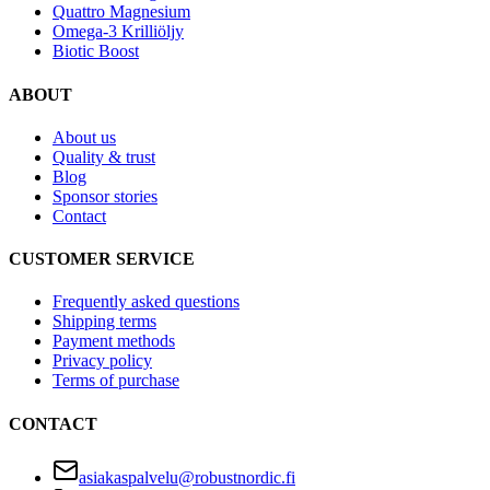
Quattro Magnesium
Omega-3 Krilliöljy
Biotic Boost
ABOUT
About us
Quality & trust
Blog
Sponsor stories
Contact
CUSTOMER SERVICE
Frequently asked questions
Shipping terms
Payment methods
Privacy policy
Terms of purchase
CONTACT
asiakaspalvelu@robustnordic.fi