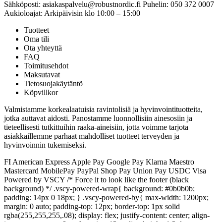
Sähköposti: asiakaspalvelu@robustnordic.fi Puhelin: 050 372 0007
Aukioloajat: Arkipäivisin klo 10:00 – 15:00
Tuotteet
Oma tili
Ota yhteyttä
FAQ
Toimitusehdot
Maksutavat
Tietosuojakäytäntö
Köpvillkor
Valmistamme korkealaatuisia ravintolisiä ja hyvinvointituotteita,
jotka auttavat aidosti. Panostamme luonnollisiin ainesosiin ja
tieteellisesti tutkittuihin raaka-aineisiin, jotta voimme tarjota
asiakkaillemme parhaat mahdolliset tuotteet terveyden ja
hyvinvoinnin tukemiseksi.
FI American Express Apple Pay Google Pay Klarna Maestro
Mastercard MobilePay PayPal Shop Pay Union Pay USDC Visa
Powered by VSCY /* Force it to look like the footer (black
background) */ .vscy-powered-wrap{ background: #0b0b0b;
padding: 14px 0 18px; } .vscy-powered-by{ max-width: 1200px;
margin: 0 auto; padding-top: 12px; border-top: 1px solid
rgba(255,255,255,.08); display: flex; justify-content: center; align-