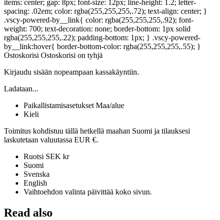
items: center; gap: 8px; font-size: 12px; line-height: 1.2; letter-
spacing: .02em; color: rgba(255,255,255,.72); text-align: center; }
.vscy-powered-by__link{ color: rgba(255,255,255,.92); font-
weight: 700; text-decoration: none; border-bottom: 1px solid
rgba(255,255,255,.22); padding-bottom: 1px; } .vscy-powered-
by__link:hover{ border-bottom-color: rgba(255,255,255,.55); }
Ostoskorisi Ostoskorisi on tyhjä
Kirjaudu sisään nopeampaan kassakäyntiin.
Ladataan...
Paikallistamisasetukset Maa/alue
Kieli
Toimitus kohdistuu tällä hetkellä maahan Suomi ja tilauksesi
laskutetaan valuutassa EUR €.
Ruotsi SEK kr
Suomi
Svenska
English
Vaihtoehdon valinta päivittää koko sivun.
Read also