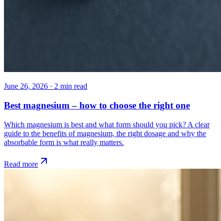
June 26, 2026
·
2
min read
Best magnesium – how to choose the right one
Which magnesium is best and what form should you pick? A clear
guide to the benefits of magnesium, the right dosage and why the
absorbable form is what really matters.
Read more