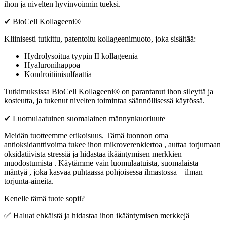
ihon ja nivelten hyvinvoinnin tueksi.
✔ BioCell Kollageeni®
Kliinisesti tutkittu, patentoitu kollageenimuoto, joka sisältää:
Hydrolysoitua tyypin II kollageenia
Hyaluronihappoa
Kondroitiinisulfaattia
Tutkimuksissa BioCell Kollageeni® on parantanut ihon sileyttä ja
kosteutta, ja tukenut nivelten toimintaa säännöllisessä käytössä.
✔ Luomulaatuinen suomalainen männynkuoriuute
Meidän tuotteemme erikoisuus. Tämä luonnon oma
antioksidanttivoima tukee ihon mikroverenkiertoa , auttaa torjumaan
oksidatiivista stressiä ja hidastaa ikääntymisen merkkien
muodostumista . Käytämme vain luomulaatuista, suomalaista
mäntyä , joka kasvaa puhtaassa pohjoisessa ilmastossa – ilman
torjunta-aineita.
Kenelle tämä tuote sopii?
✅ Haluat ehkäistä ja hidastaa ihon ikääntymisen merkkejä