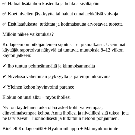
✅ Haluat lisätä ihon kosteutta ja hehkua sisältäpäin
✅ Koet nivelten jäykkyyttä tai haluat ennaltaehkäistä vaivoja
✅ Etsit laadukasta, tutkittua ja kotimaisuutta arvostavaa tuotetta
Milloin näkee vaikutuksia?
Kollageeni on pitkäjänteinen sijoitus – ei pikaratkaisu. Useimmat
käyttäjät raportoivat näkyviä tai tuntuvia muutoksia 8–12 viikon
käytön jälkeen:
✔ Iho tuntuu pehmeämmältä ja kimmoisammalta
✔ Nivelissä vähemmän jäykkyyttä ja parempi liikkuvuus
✔ Yleinen kehon hyvinvointi paranee
Elokuu on uusi alku – myös ihollesi
Nyt on täydellinen aika ottaa askel kohti vahvempaa,
elinvoimaisempaa kehoa. Anna ihollesi ja nivelillesi sitä tukea, jota
ne tarvitsevat – luonnollisesti ja tutkittuun tietoon pohjautuen.
BioCell Kollageeni® + Hyaluronihappo + Männynkuoriuute