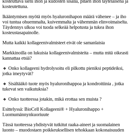
kosteuttava sieni ihon ja kudosten sisällä, pitäen ihon täyteläisenä ja
kosteutettuna.
Ikääntymisen myötä myös hyaluronihapon määrä vähenee – ja iho
voi tuntua ohuemmalta, kuivemmalta ja vähemmän elinvoimaiselta.
Täydennys ulkoa voi tuoda selkeää helpotusta ja tukea ihon
kosteustasapainolle.
Mutta kaikki kollageenivalmisteet eivät ole samanlaisia
Markkinoilla on lukuisia kollageenivalmisteita – mutta mitä oikeasti
kannattaa etsiä?
🔸 Onko kollageeni hydrolysoitu eli pilkottu pieniksi peptideiksi,
jotka imeytyvät?
🔸 Sisältääkö tuote myös hyaluronihappoa ja kondroitiinia , jotka
tukevat sen vaikutuksia?
🔸 Onko tuotteessa jotakin, mikä erottaa sen muista ?
Esittelyssä: BioCell Kollageeni® + Hyaluronihappo +
Luomumännynkuoriuute
Tässä tuotteessa yhdistyvät tutkitut raaka-aineet ja suomalainen
luonto – muodostaen poikkeuksellisen tehokkaan kokonaisuuden