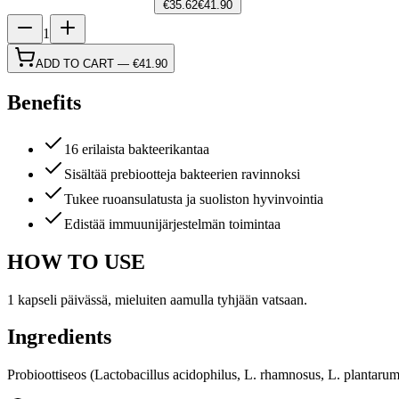
€35.62
€41.90
1
ADD TO CART
—
€41.90
Benefits
16 erilaista bakteerikantaa
Sisältää prebiootteja bakteerien ravinnoksi
Tukee ruoansulatusta ja suoliston hyvinvointia
Edistää immuunijärjestelmän toimintaa
HOW TO USE
1 kapseli päivässä, mieluiten aamulla tyhjään vatsaan.
Ingredients
Probioottiseos (Lactobacillus acidophilus, L. rhamnosus, L. plantarum