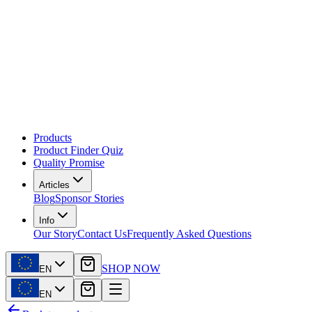
Products
Product Finder Quiz
Quality Promise
Articles
Blog
Sponsor Stories
Info
Our Story
Contact Us
Frequently Asked Questions
SHOP NOW
EN
EN