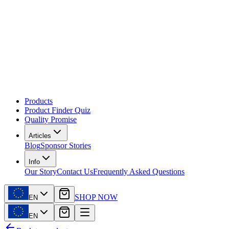
Products
Product Finder Quiz
Quality Promise
Articles
Blog
Sponsor Stories
Info
Our Story
Contact Us
Frequently Asked Questions
SHOP NOW
EN
EN