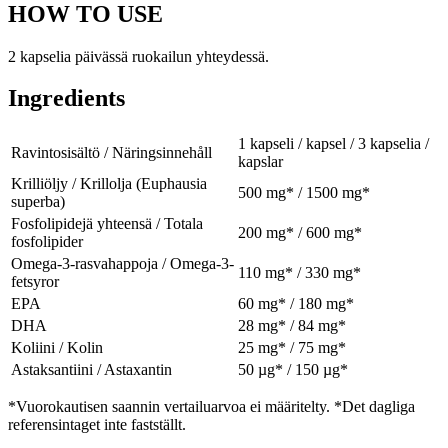
HOW TO USE
2 kapselia päivässä ruokailun yhteydessä.
Ingredients
1 kapseli / kapsel / 3 kapselia /
Ravintosisältö / Näringsinnehåll
kapslar
Krilliöljy / Krillolja (Euphausia
500 mg* / 1500 mg*
superba)
Fosfolipidejä yhteensä / Totala
200 mg* / 600 mg*
fosfolipider
Omega-3-rasvahappoja / Omega-3-
110 mg* / 330 mg*
fetsyror
EPA
60 mg* / 180 mg*
DHA
28 mg* / 84 mg*
Koliini / Kolin
25 mg* / 75 mg*
Astaksantiini / Astaxantin
50 µg* / 150 µg*
*Vuorokautisen saannin vertailuarvoa ei määritelty. *Det dagliga
referensintaget inte fastställt.