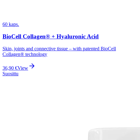
60 kaps.
BioCell Collagen® + Hyaluronic Acid
Skin, joints and connective tissue – with patented BioCell
Collagen® technology
36,90
€
View
Suosittu