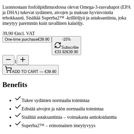
Luonnostaan fosfolipidimuodossa olevat Omega-3-rasvahapot (EPA
ja DHA) tukevat sydämen, aivojen ja maksan hyvinvointia
tehokkaasti. Sisältää Superba2™ -krilliöljyä ja astaksantiinia, joka
imeytyy paremmin kuin tavallinen kalaöljy.
39,90
€
incl. VAT
One-time purchase
€39.90
-15%
Subscribe
€33.92
€39.90
1
ADD TO CART
—
€39.90
Benefits
Tukee sydämen normaalia toimintaa
Edistää aivojen ja näön normaalia toimintaa
Sisältää astaksantiinia – voimakasta antioksidanttia
Superba2™ – erinomainen imeytyvyys