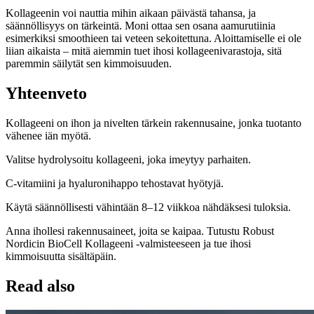
Kollageenin voi nauttia mihin aikaan päivästä tahansa, ja
säännöllisyys on tärkeintä. Moni ottaa sen osana aamurutiinia
esimerkiksi smoothieen tai veteen sekoitettuna. Aloittamiselle ei ole
liian aikaista – mitä aiemmin tuet ihosi kollageenivarastoja, sitä
paremmin säilytät sen kimmoisuuden.
Yhteenveto
Kollageeni on ihon ja nivelten tärkein rakennusaine, jonka tuotanto
vähenee iän myötä.
Valitse hydrolysoitu kollageeni, joka imeytyy parhaiten.
C-vitamiini ja hyaluronihappo tehostavat hyötyjä.
Käytä säännöllisesti vähintään 8–12 viikkoa nähdäksesi tuloksia.
Anna ihollesi rakennusaineet, joita se kaipaa. Tutustu Robust
Nordicin BioCell Kollageeni -valmisteeseen ja tue ihosi
kimmoisuutta sisältäpäin.
Read also