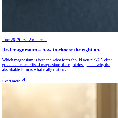
June 26, 2026
·
2
min read
Best magnesium – how to choose the right one
Which magnesium is best and what form should you pick? A clear
guide to the benefits of magnesium, the right dosage and why the
absorbable form is what really matters.
Read more