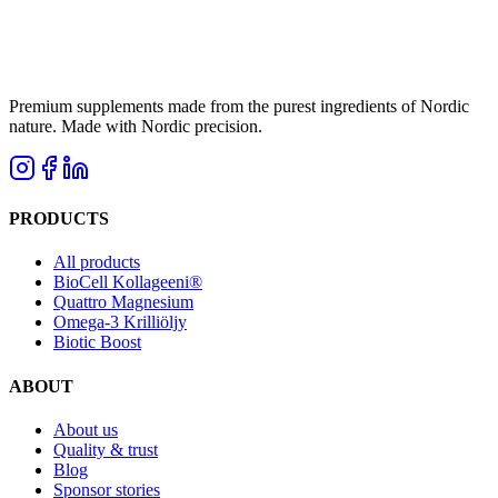
Premium supplements made from the purest ingredients of Nordic
nature. Made with Nordic precision.
PRODUCTS
All products
BioCell Kollageeni®
Quattro Magnesium
Omega-3 Krilliöljy
Biotic Boost
ABOUT
About us
Quality & trust
Blog
Sponsor stories