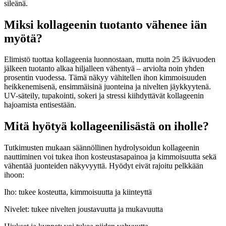
sileänä.
Miksi kollageenin tuotanto vähenee iän
myötä?
Elimistö tuottaa kollageenia luonnostaan, mutta noin 25 ikävuoden
jälkeen tuotanto alkaa hiljalleen vähentyä – arviolta noin yhden
prosentin vuodessa. Tämä näkyy vähitellen ihon kimmoisuuden
heikkenemisenä, ensimmäisinä juonteina ja nivelten jäykkyytenä.
UV-säteily, tupakointi, sokeri ja stressi kiihdyttävät kollageenin
hajoamista entisestään.
Mitä hyötyä kollageenilisästä on iholle?
Tutkimusten mukaan säännöllinen hydrolysoidun kollageenin
nauttiminen voi tukea ihon kosteustasapainoa ja kimmoisuutta sekä
vähentää juonteiden näkyvyyttä. Hyödyt eivät rajoitu pelkkään
ihoon:
Iho: tukee kosteutta, kimmoisuutta ja kiinteyttä
Nivelet: tukee nivelten joustavuutta ja mukavuutta