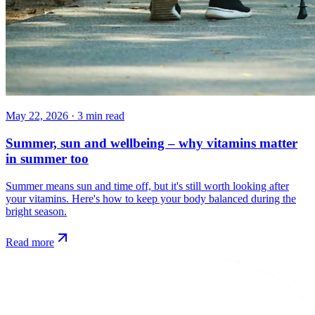
May 22, 2026
·
3
min read
Summer, sun and wellbeing – why vitamins matter
in summer too
Summer means sun and time off, but it's still worth looking after
your vitamins. Here's how to keep your body balanced during the
bright season.
Read more