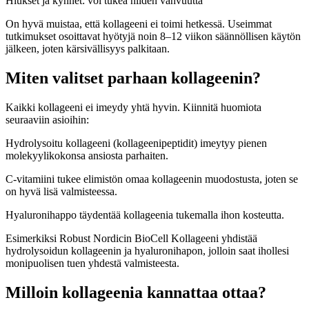
Hiukset ja kynnet: voi tukea niiden vahvuutta
On hyvä muistaa, että kollageeni ei toimi hetkessä. Useimmat
tutkimukset osoittavat hyötyjä noin 8–12 viikon säännöllisen käytön
jälkeen, joten kärsivällisyys palkitaan.
Miten valitset parhaan kollageenin?
Kaikki kollageeni ei imeydy yhtä hyvin. Kiinnitä huomiota
seuraaviin asioihin:
Hydrolysoitu kollageeni (kollageenipeptidit) imeytyy pienen
molekyylikokonsa ansiosta parhaiten.
C-vitamiini tukee elimistön omaa kollageenin muodostusta, joten se
on hyvä lisä valmisteessa.
Hyaluronihappo täydentää kollageenia tukemalla ihon kosteutta.
Esimerkiksi Robust Nordicin BioCell Kollageeni yhdistää
hydrolysoidun kollageenin ja hyaluronihapon, jolloin saat ihollesi
monipuolisen tuen yhdestä valmisteesta.
Milloin kollageenia kannattaa ottaa?