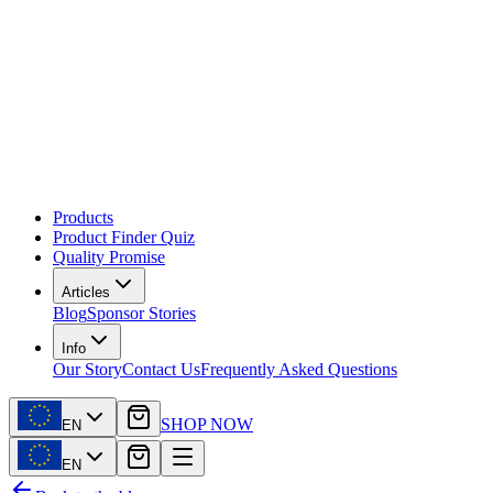
Products
Product Finder Quiz
Quality Promise
Articles
Blog
Sponsor Stories
Info
Our Story
Contact Us
Frequently Asked Questions
SHOP NOW
EN
EN