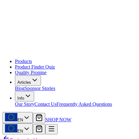
Products
Product Finder Quiz
Quality Promise
Articles
Blog
Sponsor Stories
Info
Our Story
Contact Us
Frequently Asked Questions
SHOP NOW
EN
EN