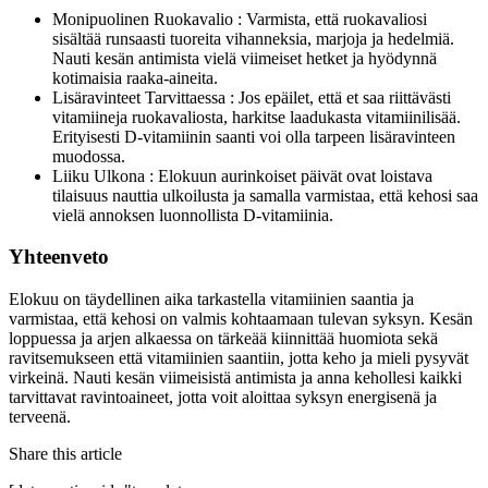
Monipuolinen Ruokavalio : Varmista, että ruokavaliosi
sisältää runsaasti tuoreita vihanneksia, marjoja ja hedelmiä.
Nauti kesän antimista vielä viimeiset hetket ja hyödynnä
kotimaisia raaka-aineita.
Lisäravinteet Tarvittaessa : Jos epäilet, että et saa riittävästi
vitamiineja ruokavaliosta, harkitse laadukasta vitamiinilisää.
Erityisesti D-vitamiinin saanti voi olla tarpeen lisäravinteen
muodossa.
Liiku Ulkona : Elokuun aurinkoiset päivät ovat loistava
tilaisuus nauttia ulkoilusta ja samalla varmistaa, että kehosi saa
vielä annoksen luonnollista D-vitamiinia.
Yhteenveto
Elokuu on täydellinen aika tarkastella vitamiinien saantia ja
varmistaa, että kehosi on valmis kohtaamaan tulevan syksyn. Kesän
loppuessa ja arjen alkaessa on tärkeää kiinnittää huomiota sekä
ravitsemukseen että vitamiinien saantiin, jotta keho ja mieli pysyvät
virkeinä. Nauti kesän viimeisistä antimista ja anna kehollesi kaikki
tarvittavat ravintoaineet, jotta voit aloittaa syksyn energisenä ja
terveenä.
Share this article