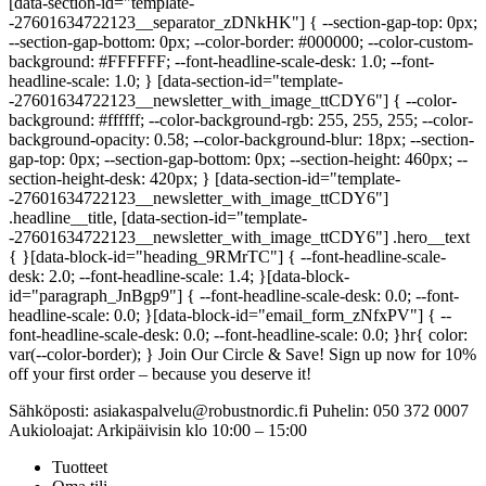
[data-section-id="template-
-27601634722123__separator_zDNkHK"] { --section-gap-top: 0px;
--section-gap-bottom: 0px; --color-border: #000000; --color-custom-
background: #FFFFFF; --font-headline-scale-desk: 1.0; --font-
headline-scale: 1.0; } [data-section-id="template-
-27601634722123__newsletter_with_image_ttCDY6"] { --color-
background: #ffffff; --color-background-rgb: 255, 255, 255; --color-
background-opacity: 0.58; --color-background-blur: 18px; --section-
gap-top: 0px; --section-gap-bottom: 0px; --section-height: 460px; --
section-height-desk: 420px; } [data-section-id="template-
-27601634722123__newsletter_with_image_ttCDY6"]
.headline__title, [data-section-id="template-
-27601634722123__newsletter_with_image_ttCDY6"] .hero__text
{ }[data-block-id="heading_9RMrTC"] { --font-headline-scale-
desk: 2.0; --font-headline-scale: 1.4; }[data-block-
id="paragraph_JnBgp9"] { --font-headline-scale-desk: 0.0; --font-
headline-scale: 0.0; }[data-block-id="email_form_zNfxPV"] { --
font-headline-scale-desk: 0.0; --font-headline-scale: 0.0; }hr{ color:
var(--color-border); } Join Our Circle & Save! Sign up now for 10%
off your first order – because you deserve it!
Sähköposti: asiakaspalvelu@robustnordic.fi Puhelin: 050 372 0007
Aukioloajat: Arkipäivisin klo 10:00 – 15:00
Tuotteet