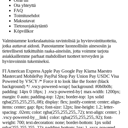
Oma tili
Ota yhteyttä
FAQ
Toimitusehdot
Maksutavat
Tietosuojakäytäntö
Köpvillkor
Valmistamme korkealaatuisia ravintolisiä ja hyvinvointituotteita,
jotka auttavat aidosti. Panostamme luonnollisiin ainesosiin ja
tieteellisesti tutkittuihin raaka-aineisiin, jotta voimme tarjota
asiakkaillemme parhaat mahdolliset tuotteet terveyden ja
hyvinvoinnin tukemiseksi.
FI American Express Apple Pay Google Pay Klarna Maestro
Mastercard MobilePay PayPal Shop Pay Union Pay USDC Visa
Powered by VSCY /* Force it to look like the footer (black
background) */ .vscy-powered-wrap{ background: #0b0b0b;
padding: 14px 0 18px; } .vscy-powered-by{ max-width: 1200px;
margin: 0 auto; padding-top: 12px; border-top: 1px solid
rgba(255,255,255,.08); display: flex; justify-content: center; align-
items: center; gap: 8px; font-size: 12px; line-height: 1.2; letter-
spacing: .02em; color: rgba(255,255,255,.72); text-align: center; }
.vscy-powered-by__link{ color: rgba(255,255,255,.92); font-
weight: 700; text-decoration: none; border-bottom: 1px solid
rgba(255,255,255,.22); padding-bottom: 1px; } .vscy-powered-