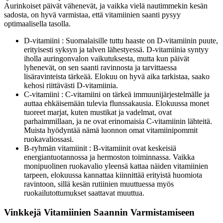
Aurinkoiset päivät vähenevät, ja vaikka vielä nautimmekin kesän
sadosta, on hyvä varmistaa, että vitamiinien saanti pysyy
optimaalisella tasolla.
D-vitamiini : Suomalaisille tuttu haaste on D-vitamiinin puute,
erityisesti syksyn ja talven lähestyessä. D-vitamiinia syntyy
iholla auringonvalon vaikutuksesta, mutta kun päivät
lyhenevät, on sen saanti ravinnosta ja tarvittaessa
lisäravinteista tärkeää. Elokuu on hyvä aika tarkistaa, saako
kehosi riittävästi D-vitamiinia.
C-vitamiini : C-vitamiini on tärkeä immuunijärjestelmälle ja
auttaa ehkäisemään tulevia flunssakausia. Elokuussa monet
tuoreet marjat, kuten mustikat ja vadelmat, ovat
parhaimmillaan, ja ne ovat erinomaisia C-vitamiinin lähteitä.
Muista hyödyntää nämä luonnon omat vitamiinipommit
ruokavaliossasi.
B-ryhmän vitamiinit : B-vitamiinit ovat keskeisiä
energiantuotannossa ja hermoston toiminnassa. Vaikka
monipuolinen ruokavalio yleensä kattaa näiden vitamiinien
tarpeen, elokuussa kannattaa kiinnittää erityistä huomiota
ravintoon, sillä kesän rutiinien muuttuessa myös
ruokailutottumukset saattavat muuttua.
Vinkkejä Vitamiinien Saannin Varmistamiseen