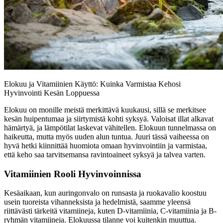
Elokuu ja Vitamiinien Käyttö: Kuinka Varmistaa Kehosi
Hyvinvointi Kesän Loppuessa
Elokuu on monille meistä merkittävä kuukausi, sillä se merkitsee
kesän huipentumaa ja siirtymistä kohti syksyä. Valoisat illat alkavat
hämärtyä, ja lämpötilat laskevat vähitellen. Elokuun tunnelmassa on
haikeutta, mutta myös uuden alun tuntua. Juuri tässä vaiheessa on
hyvä hetki kiinnittää huomiota omaan hyvinvointiin ja varmistaa,
että keho saa tarvitsemansa ravintoaineet syksyä ja talvea varten.
Vitamiinien Rooli Hyvinvoinnissa
Kesäaikaan, kun auringonvalo on runsasta ja ruokavalio koostuu
usein tuoreista vihanneksista ja hedelmistä, saamme yleensä
riittävästi tärkeitä vitamiineja, kuten D-vitamiinia, C-vitamiinia ja B-
ryhmän vitamiineja. Elokuussa tilanne voi kuitenkin muuttua.