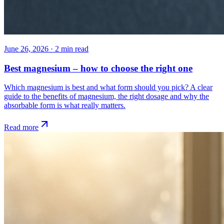
June 26, 2026
·
2
min read
Best magnesium – how to choose the right one
Which magnesium is best and what form should you pick? A clear
guide to the benefits of magnesium, the right dosage and why the
absorbable form is what really matters.
Read more