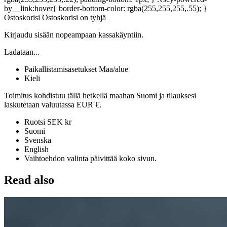
by__link:hover{ border-bottom-color: rgba(255,255,255,.55); }
Ostoskorisi Ostoskorisi on tyhjä
Kirjaudu sisään nopeampaan kassakäyntiin.
Ladataan...
Paikallistamisasetukset Maa/alue
Kieli
Toimitus kohdistuu tällä hetkellä maahan Suomi ja tilauksesi
laskutetaan valuutassa EUR €.
Ruotsi SEK kr
Suomi
Svenska
English
Vaihtoehdon valinta päivittää koko sivun.
Read also