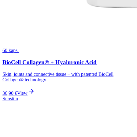
60 kaps.
BioCell Collagen® + Hyaluronic Acid
Skin, joints and connective tissue – with patented BioCell
Collagen® technology
36,90
€
View
Suosittu