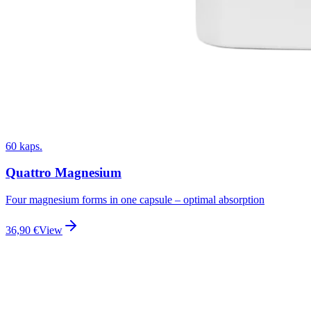
60 kaps.
Quattro Magnesium
Four magnesium forms in one capsule – optimal absorption
36,90
€
View