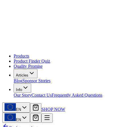
Products
Product Finder Quiz
Quality Promise
Articles
Blog
Sponsor Stories
Info
Our Story
Contact Us
Frequently Asked Questions
SHOP NOW
EN
EN