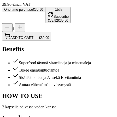
39,90
€
incl. VAT
One-time purchase
€39.90
-15%
Subscribe
€33.92
€39.90
1
ADD TO CART
—
€39.90
Benefits
Superfood täynnä vitamiineja ja mineraaleja
Tukee energiantuotantoa
Sisältää rautaa ja A- sekä E-vitamiinia
Auttaa vähentämään väsymystä
HOW TO USE
2 kapselia päivässä veden kanssa.