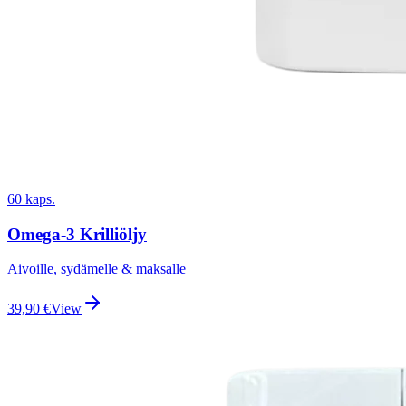
60 kaps.
Omega-3 Krilliöljy
Aivoille, sydämelle & maksalle
39,90
€
View