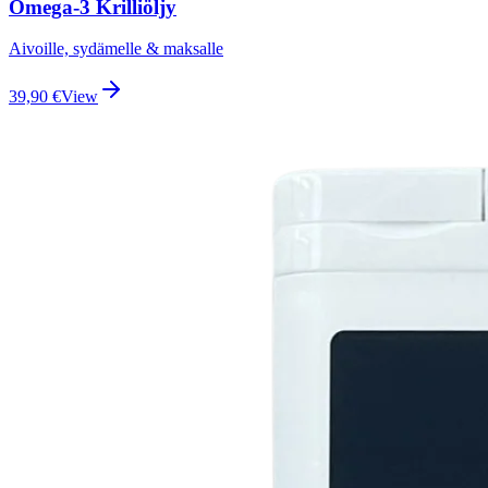
Omega-3 Krilliöljy
Aivoille, sydämelle & maksalle
39,90
€
View