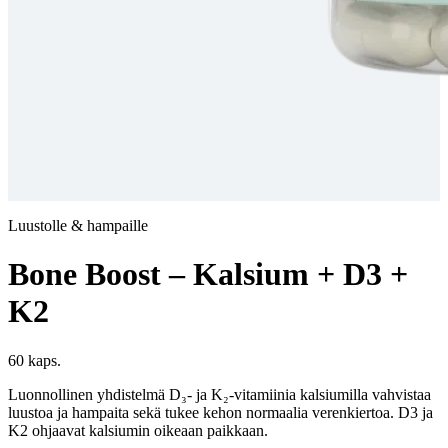
Luustolle & hampaille
Bone Boost – Kalsium + D3 +
K2
60 kaps.
Luonnollinen yhdistelmä D₃- ja K₂-vitamiinia kalsiumilla vahvistaa
luustoa ja hampaita sekä tukee kehon normaalia verenkiertoa. D3 ja
K2 ohjaavat kalsiumin oikeaan paikkaan.