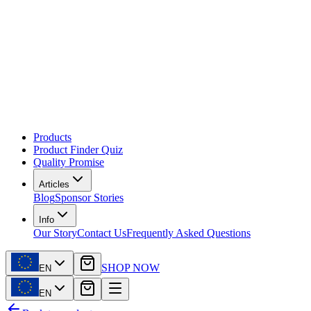
Products
Product Finder Quiz
Quality Promise
Articles
Blog
Sponsor Stories
Info
Our Story
Contact Us
Frequently Asked Questions
SHOP NOW
EN
EN