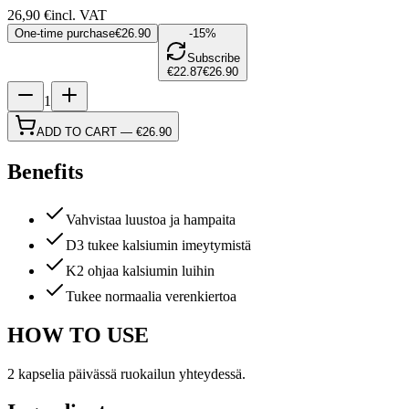
26,90
€
incl. VAT
One-time purchase
€26.90
-15%
Subscribe
€22.87
€26.90
1
ADD TO CART
—
€26.90
Benefits
Vahvistaa luustoa ja hampaita
D3 tukee kalsiumin imeytymistä
K2 ohjaa kalsiumin luihin
Tukee normaalia verenkiertoa
HOW TO USE
2 kapselia päivässä ruokailun yhteydessä.