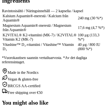
Ingredients
Ravintosisältö / Näringsinnehåll — 2 kapselia / kapsel
Kalsium Aquamin®-merestä / Kalcium från
240 mg (30 %*)
Aquamin®
Magnesium Aquamin®-merestä / Magnesium
17,6 mg (4,7 %*)
från Aquamin®
K2VITAL® K2-vitamiini (MK-7) / K2VITAL®
100 μg (133,3
Vitamin K2 (MK-7)
%*)
Vitashine™ D₃-vitamiini / Vitashine™ Vitamin
40 μg / 800 IU
D₃
(800 %*)
*Vuorokautisen saannin vertailuarvosta. *Av det dagliga
referensintaget.
Made in the Nordics
Vegan & gluten-free
BRCGS AA-certified
Free shipping over €50
You might also like