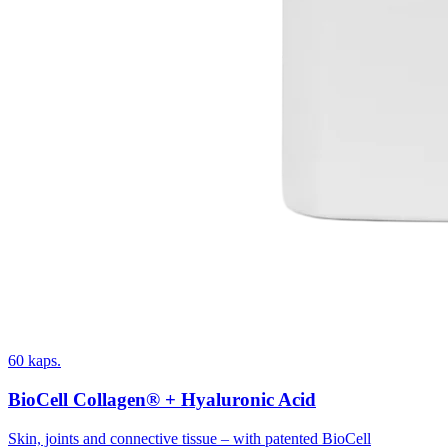
60 kaps.
BioCell Collagen® + Hyaluronic Acid
Skin, joints and connective tissue – with patented BioCell