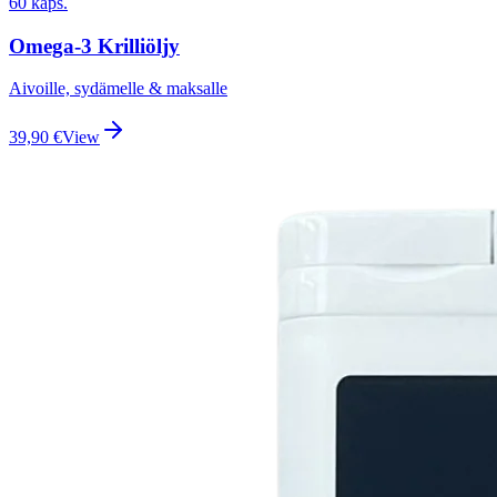
60 kaps.
Omega-3 Krilliöljy
Aivoille, sydämelle & maksalle
39,90
€
View