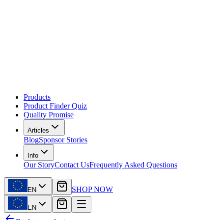
Products
Product Finder Quiz
Quality Promise
Articles
Blog
Sponsor Stories
Info
Our Story
Contact Us
Frequently Asked Questions
SHOP NOW
EN
EN