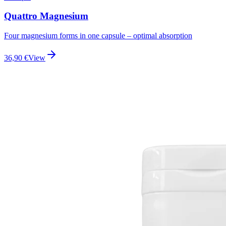
Quattro Magnesium
Four magnesium forms in one capsule – optimal absorption
36,90
€
View