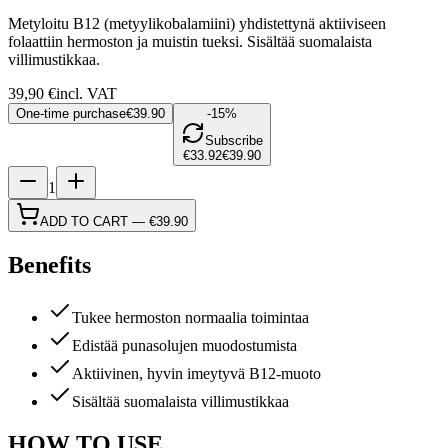
Metyloitu B12 (metyylikobalamiini) yhdistettynä aktiiviseen
folaattiin hermoston ja muistin tueksi. Sisältää suomalaista
villimustikkaa.
39,90
€
incl. VAT
One-time purchase
€39.90
-15%
Subscribe
€33.92
€39.90
1
ADD TO CART
—
€39.90
Benefits
Tukee hermoston normaalia toimintaa
Edistää punasolujen muodostumista
Aktiivinen, hyvin imeytyvä B12-muoto
Sisältää suomalaista villimustikkaa
HOW TO USE