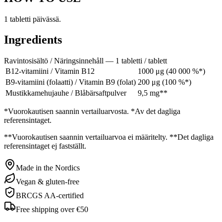
1 tabletti päivässä.
Ingredients
Ravintosisältö / Näringsinnehåll — 1 tabletti / tablett
B12-vitamiini / Vitamin B12
1000 μg (40 000 %*)
B9-vitamiini (folaatti) / Vitamin B9 (folat)
200 μg (100 %*)
Mustikkamehujauhe / Blåbärsaftpulver
9,5 mg**
*Vuorokautisen saannin vertailuarvosta. *Av det dagliga
referensintaget.
**Vuorokautisen saannin vertailuarvoa ei määritelty. **Det dagliga
referensintaget ej fastställt.
Made in the Nordics
Vegan & gluten-free
BRCGS AA-certified
Free shipping over €50