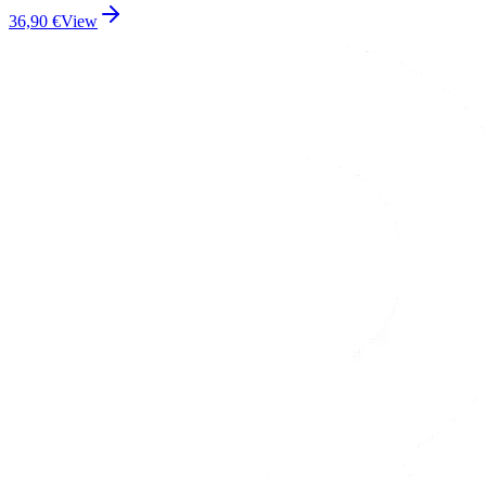
36,90
€
View